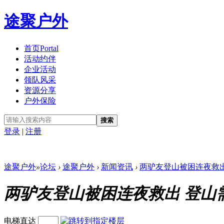
途聚户外
首页
Portal
活动约伴
企业活动
领队风采
资源分享
户外保险
搜索
登录
|
注册
途聚户外
»
论坛
›
途聚户外
›
新闻资讯
›
两驴友登山被困连夜救出 
两驴友登山被困连夜救出 登山
电梯直达