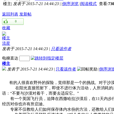
楼主
|
发表于 2015-7-21 14:44:23
|
|
倒序浏览
|
阅读模式
查看:
73
返回列表
发新帖
0
收藏
楼主
流星
发表于 2015-7-21 14:44:23
|
只看该作者
电梯直达
楼主
发表于 2015-7-21 14:44:23
|
只看该作者
|
倒序浏
有的人很喜欢野外的探险，觉得那是一个的挑战。对于沙漠
在阳光直接照射下，即使不进行体力活动，人所消耗的水也
语：“不要与沙漠对着干，而要去适应它。”
有一个英国飞行员，迫降在西撒哈拉沙漠后，在11天内步行了
经历对你也许有所启迪。
专家不仅教给人们如何保存体内水份的方法，还教给人们如