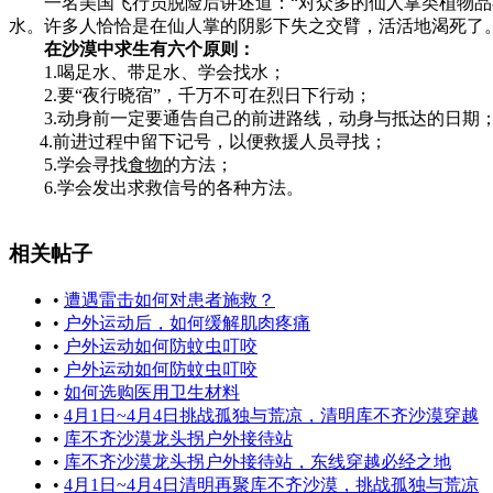
一名美国飞行员脱险后讲述道：“对众多的仙人掌类植物品尝
水。许多人恰恰是在仙人掌的阴影下失之交臂，活活地渴死了
在沙漠中求生有六个原则：
1.喝足水、带足水、学会找水；
2.要“夜行晓宿”，千万不可在烈日下行动；
3.动身前一定要通告自己的前进路线，动身与抵达的日期
4.前进过程中留下记号，以便救援人员寻找；
5.学会寻找
食物
的方法；
6.学会发出求救信号的各种方法。
相关帖子
•
遭遇雷击如何对患者施救？
•
户外运动后，如何缓解肌肉疼痛
•
户外运动如何防蚊虫叮咬
•
户外运动如何防蚊虫叮咬
•
如何选购医用卫生材料
•
4月1日~4月4日挑战孤独与荒凉，清明库不齐沙漠穿越
•
库不齐沙漠龙头拐户外接待站
•
库不齐沙漠龙头拐户外接待站，东线穿越必经之地
•
4月1日~4月4日清明再聚库不齐沙漠，挑战孤独与荒凉