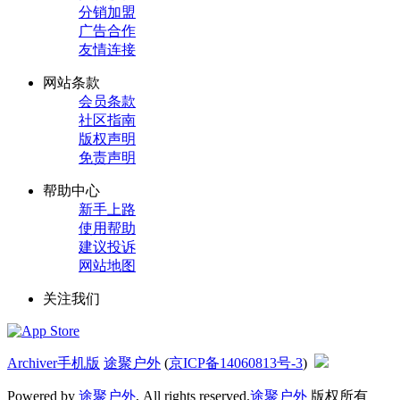
分销加盟
广告合作
友情连接
网站条款
会员条款
社区指南
版权声明
免责声明
帮助中心
新手上路
使用帮助
建议投诉
网站地图
关注我们
Archiver
手机版
途聚户外
(
京ICP备14060813号-3
)
Powered by
途聚户外
, All rights reserved.
途聚户外
版权所有