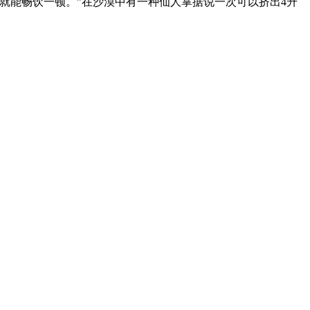
能畅饮一顿。”在沙漠中有一种仙人掌据说一次可以挤出4升