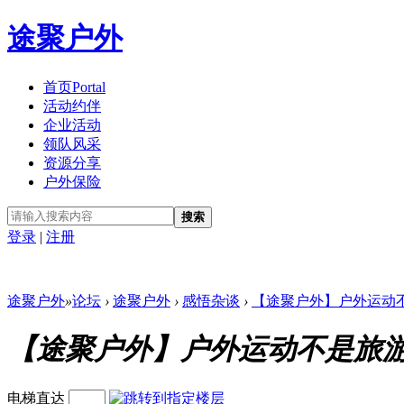
途聚户外
首页
Portal
活动约伴
企业活动
领队风采
资源分享
户外保险
搜索
登录
|
注册
途聚户外
»
论坛
›
途聚户外
›
感悟杂谈
›
【途聚户外】户外运动不是
【途聚户外】户外运动不是旅
电梯直达