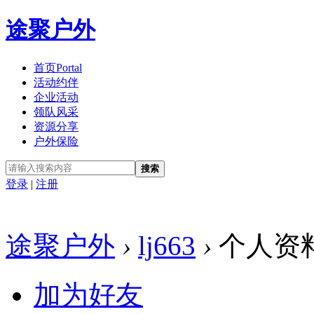
途聚户外
首页
Portal
活动约伴
企业活动
领队风采
资源分享
户外保险
搜索
登录
|
注册
途聚户外
›
lj663
›
个人资
加为好友