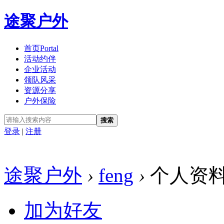
途聚户外
首页
Portal
活动约伴
企业活动
领队风采
资源分享
户外保险
搜索
登录
|
注册
途聚户外
›
feng
›
个人资
加为好友