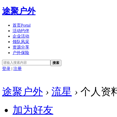
途聚户外
首页
Portal
活动约伴
企业活动
领队风采
资源分享
户外保险
搜索
登录
|
注册
途聚户外
›
流星
›
个人资
加为好友