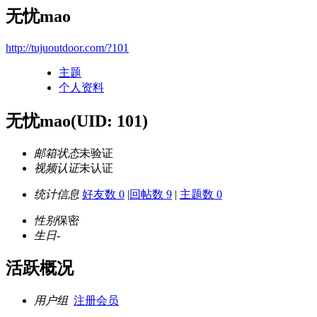
无忧mao
http://tujuoutdoor.com/?101
主题
个人资料
无忧mao
(UID: 101)
邮箱状态
未验证
视频认证
未认证
统计信息
好友数 0
|
回帖数 9
|
主题数 0
性别
保密
生日
-
活跃概况
用户组
注册会员