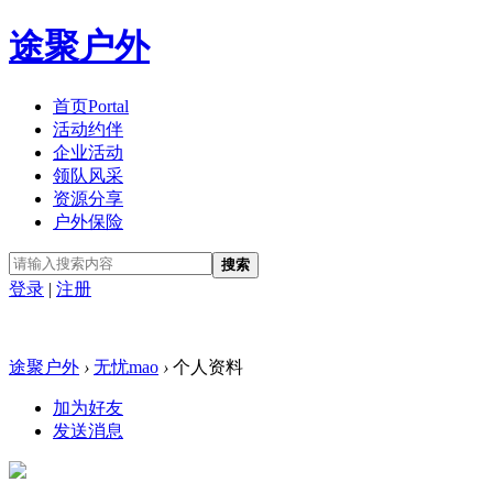
途聚户外
首页
Portal
活动约伴
企业活动
领队风采
资源分享
户外保险
搜索
登录
|
注册
途聚户外
›
无忧mao
›
个人资料
加为好友
发送消息