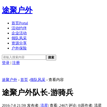
途聚户外
首页
Portal
活动约伴
企业活动
领队风采
资源分享
户外保险
搜索
登录
|
注册
途聚户外
›
首页
›
领队风采
›
查看内容
途聚户外队长-游骑兵
2016-7-8 21:59
|
发布者:
流星
|
查看:
2467
|
评论: 0
|
原作者: 流星