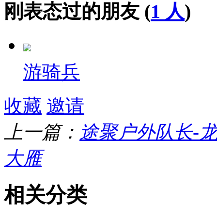
刚表态过的朋友 (
1 人
)
游骑兵
收藏
邀请
上一篇：
途聚户外队长-
大雁
相关分类