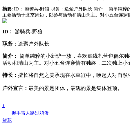
摘要
: ID： 游骑兵-野狼 职务：途聚户外队长 简介： 简
主要活动于北京周边，以参与活动和清山为主。对小五台连穿情有
I
D：
游骑兵-野狼
职务：
途聚户外队长
简介：
简单纯粹的小新驴一枚，喜欢虐线扎营也偶尔独
活动和清山为主。对小五台连穿情有独终，二次独上小
特长：
擅长将自然之美承现在水草缸中，唤起人对自然
户外宣
言：
最美的景是团体，最靓的景是集体登顶。
1
握手
雷人
路过
鸡蛋
鲜花