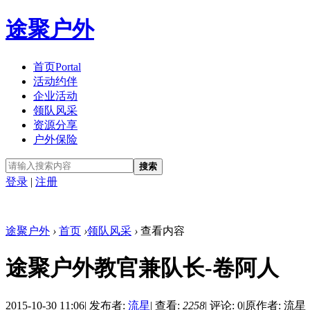
途聚户外
首页
Portal
活动约伴
企业活动
领队风采
资源分享
户外保险
搜索
登录
|
注册
途聚户外
›
首页
›
领队风采
›
查看内容
途聚户外教官兼队长-卷阿人
2015-10-30 11:06
|
发布者:
流星
|
查看:
2258
|
评论: 0
|
原作者: 流星