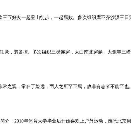
是喜欢三五好友一起登山徒步，一起腐败。多次组织库不齐沙漠三日
伪UL党，装备控。多次组织三灵连穿，太白南北穿越，大觉寺三
怪、非常之观，常在于险远，而人之所罕至焉，故非有志者不能至
长 简介：2010年体育大学毕业后开始喜欢上户外运动，熟悉北