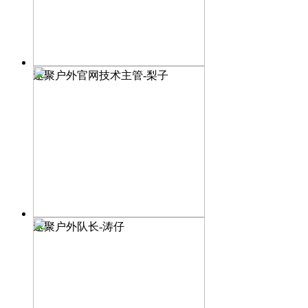
途聚户外官网技术主管-梨子
途聚户外队长-涛仔