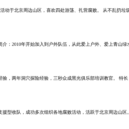
频繁活动于北京周边山区，喜欢四处游荡、扎营腐败。 从不乱扔垃
 简介：2010年开始加入到户外队伍，从此爱上户外、爱上青
外经验，两年洞穴探险经验，三秒众成黑光俱乐部培训教官。 特
，支援型收队，成功多次组织各地腐败活动，活跃于北京周边山区