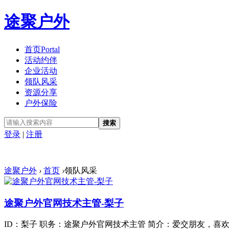
途聚户外
首页
Portal
活动约伴
企业活动
领队风采
资源分享
户外保险
搜索
登录
|
注册
途聚户外
›
首页
›
领队风采
途聚户外官网技术主管-梨子
ID：梨子 职务：途聚户外官网技术主管 简介：爱交朋友，