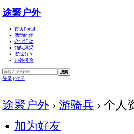
途聚户外
首页
Portal
活动约伴
企业活动
领队风采
资源分享
户外保险
搜索
登录
|
注册
途聚户外
›
游骑兵
›
个人
加为好友