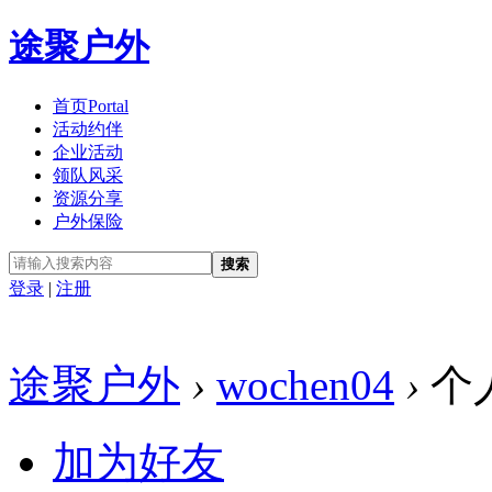
途聚户外
首页
Portal
活动约伴
企业活动
领队风采
资源分享
户外保险
搜索
登录
|
注册
途聚户外
›
wochen04
›
个
加为好友