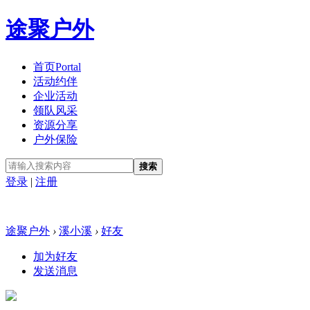
途聚户外
首页
Portal
活动约伴
企业活动
领队风采
资源分享
户外保险
搜索
登录
|
注册
途聚户外
›
溪小溪
›
好友
加为好友
发送消息