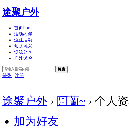
途聚户外
首页
Portal
活动约伴
企业活动
领队风采
资源分享
户外保险
搜索
登录
|
注册
途聚户外
›
阿蘭~
›
个人资
加为好友