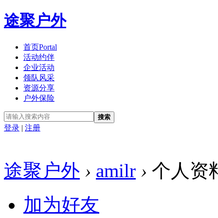
途聚户外
首页
Portal
活动约伴
企业活动
领队风采
资源分享
户外保险
搜索
登录
|
注册
途聚户外
›
amilr
›
个人资
加为好友