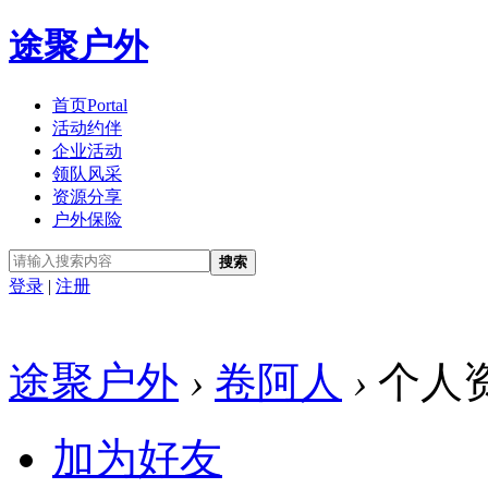
途聚户外
首页
Portal
活动约伴
企业活动
领队风采
资源分享
户外保险
搜索
登录
|
注册
途聚户外
›
卷阿人
›
个人
加为好友