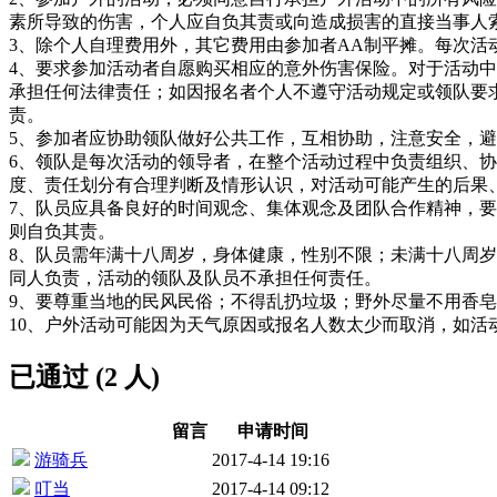
素所导致的伤害，个人应自负其责或向造成损害的直接当事人
3、除个人自理费用外，其它费用由参加者AA制平摊。每次活
4、要求参加活动者自愿购买相应的意外伤害保险。对于活动
承担任何法律责任；如因报名者个人不遵守活动规定或领队要
责。
5、参加者应协助领队做好公共工作，互相协助，注意安全，
6、领队是每次活动的领导者，在整个活动过程中负责组织、
度、责任划分有合理判断及情形认识，对活动可能产生的后果
7、队员应具备良好的时间观念、集体观念及团队合作精神，
则自负其责。
8、队员需年满十八周岁，身体健康，性别不限；未满十八周
同人负责，活动的领队及队员不承担任何责任。
9、要尊重当地的民风民俗；不得乱扔垃圾；野外尽量不用香
10、户外活动可能因为天气原因或报名人数太少而取消，如
已通过 (2 人)
留言
申请时间
游骑兵
2017-4-14 19:16
叮当
2017-4-14 09:12