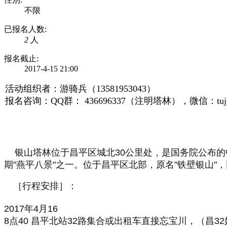
不限
已报名人数:
2
人
报名截止:
2017-4-15 21:00
活动组织者：游骑兵（13581953043）
报名咨询：QQ群： 436696337（注明塔林），微信：tujuo
银山塔林位于昌平区城北30公里处，是国务院公布
期"燕平八景"之一。位于昌平区北部，原名"铁壁银山
［行程安排］：
2017年4月16
8点40 昌平北站32路集合或出租车直接忘宝川，（昌