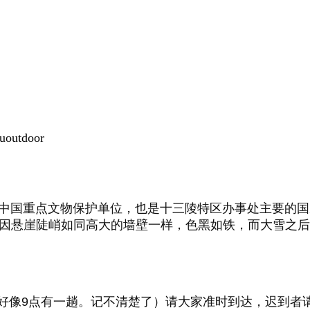
utdoor
的中国重点文物保护单位，也是十三陵特区办事处主要的
"，因悬崖陡峭如同高大的墙壁一样，色黑如
铁，而大雪之后
32好像9点有一趟。记不清楚了）请大家准时到达，迟到