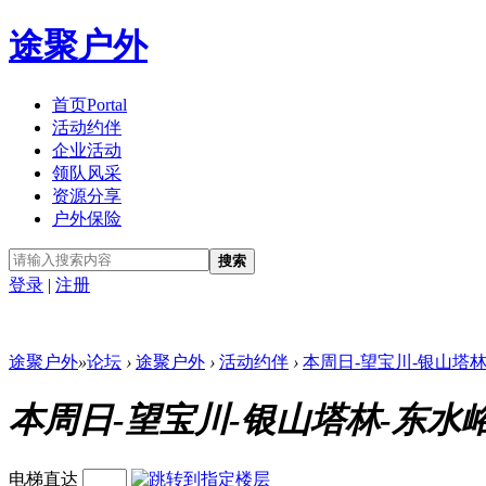
途聚户外
首页
Portal
活动约伴
企业活动
领队风采
资源分享
户外保险
搜索
登录
|
注册
途聚户外
»
论坛
›
途聚户外
›
活动约伴
›
本周日-望宝川-银山塔
本周日-望宝川-银山塔林-东水
电梯直达