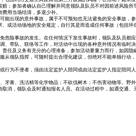
索赔；参加者确认自己理解并同意领队及队员不对因前述风险所
动费用当场结清，多退少补。
中可能出现的意外事故，属于不可预知也无法避免的安全事故，
求、或活动场地的安全规定，自行其是而造成任何事故（包括环
避免危险事故的发生。在任何情况下发生事故时，领队及队员都
协调、带队、联络等工作，对活动中出现的各种意外情况有临时
、责任及义务有充分的心理准备，参加活动要量力而行，如因隐
要服从领队指挥，可随时提出合理化建议，但绝对不能单独行动
岁或行为不便者，须由法定监护人陪同或由法定监护人指定陪同
皂、牙膏、洗洁精等化学物品；不砍伐树木；不伤害动物等。野
活动取消，领队会及时通知报名人员。在活动过程中，如遇交通、