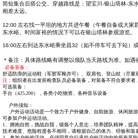
简短集合后搭公交。穿越路线是：望宝川-银山塔林-东
相差太远。
12:00 左右找一平坦的地方共进午餐（午餐自备或
东水峪。时间富裕的情况下可以在银山塔林参观游览。
16:00左右到达东水峪乘坐昌32（如不停车可去下站
＊备注：具体路线略有调整以领队当天路线为准。如遇
必备装备：
舒适防滑的运动鞋（军胶军靴亦可）、双肩包、登山杖（尽量双
注：
组织者在出发前检查队员必备装备，对装备不符合要求者
可选装备：
手台（425.200），
各类小吃物资、各种音乐设备
户外须知：
户外运动活动是一个致力于户外健身、自助旅游、休闲旅游
可参加户外运动活动。
1、拥抱自然，挑战自我，锻炼个人意志，培养团队精神，提
技术难度、危险程度各不相同，请根据自己的体力、经验和装
2、参加户外的活动，必须同意自行承担户外活动中的所有风