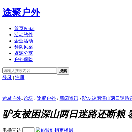
途聚户外
首页
Portal
活动约伴
企业活动
领队风采
资源分享
户外保险
搜索
登录
|
注册
途聚户外
»
论坛
›
途聚户外
›
新闻资讯
›
驴友被困深山两日迷路还断
驴友被困深山两日迷路还断粮 
电梯直达