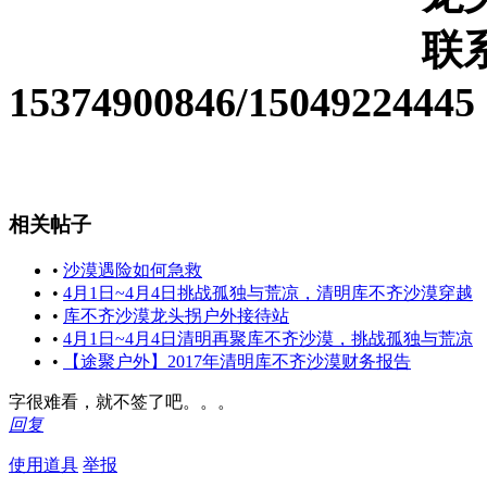
联系电
15374900846/15049224445
相关帖子
•
沙漠遇险如何急救
•
4月1日~4月4日挑战孤独与荒凉，清明库不齐沙漠穿越
•
库不齐沙漠龙头拐户外接待站
•
4月1日~4月4日清明再聚库不齐沙漠，挑战孤独与荒凉
•
【途聚户外】2017年清明库不齐沙漠财务报告
字很难看，就不签了吧。。。
回复
使用道具
举报