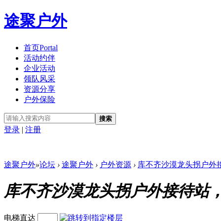
途聚户外
首页
Portal
活动约伴
企业活动
领队风采
资源分享
户外保险
搜索
登录
|
注册
途聚户外
»
论坛
›
途聚户外
›
户外资源
›
库不齐沙漠龙头拐户外接
库不齐沙漠龙头拐户外接待站
电梯直达