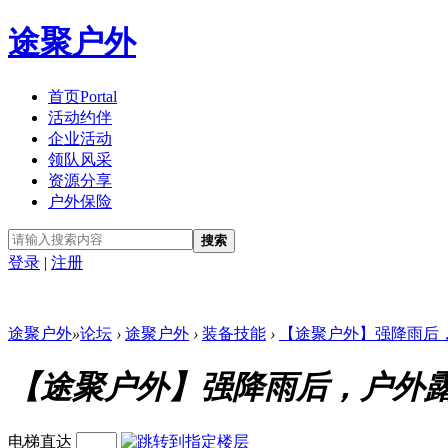
途聚户外
首页
Portal
活动约伴
企业活动
领队风采
资源分享
户外保险
搜索
登录
|
注册
途聚户外
»
论坛
›
途聚户外
›
装备技能
›
【途聚户外】强降雨后，户
【途聚户外】强降雨后，户外
电梯直达