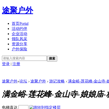
途聚户外
首页
Portal
活动约伴
企业活动
领队风采
资源分享
户外保险
搜索
登录
|
注册
途聚户外
»
论坛
›
途聚户外
›
游记攻略
›
满金峪-莲花峰-金山寺-
满金峪-莲花峰-金山寺-娘娘庙
电梯直达