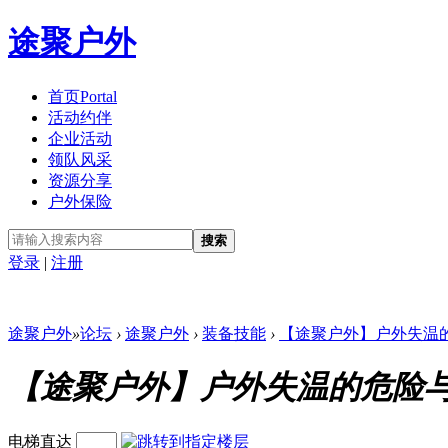
途聚户外
首页
Portal
活动约伴
企业活动
领队风采
资源分享
户外保险
搜索
登录
|
注册
途聚户外
»
论坛
›
途聚户外
›
装备技能
›
【途聚户外】户外失温
【途聚户外】户外失温的危险
电梯直达