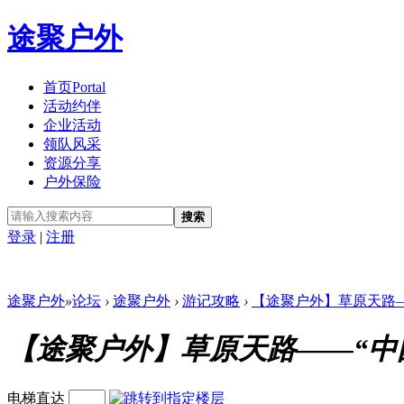
途聚户外
首页
Portal
活动约伴
企业活动
领队风采
资源分享
户外保险
搜索
登录
|
注册
途聚户外
»
论坛
›
途聚户外
›
游记攻略
›
【途聚户外】草原天路——
【途聚户外】草原天路——“中
电梯直达