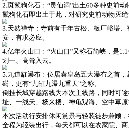
2.斑鬣狗化石：“灵仙洞”出土60多种史前
鬣狗化石即出土于此，对研究史前动物灭绝
3.天然禅寺：寺前有千年古松、板厂峪塔
安，有求必应。
4.亿年火山口：“火山口”又称石简峡，是1
划一、高耸入云。
5.九道缸瀑布：位居秦皇岛五大瀑布之首，
礴，更有“九缸九瀑九重天”之称。
倒挂长城穿越路线为本次主线路，同时可途
址、一线天、杨来楼、神龟观海、空中草原等
本次活动行安排休闲赏景与轻装徒步兼顾，
全程为轻装出行，每天都可以在农家院、商