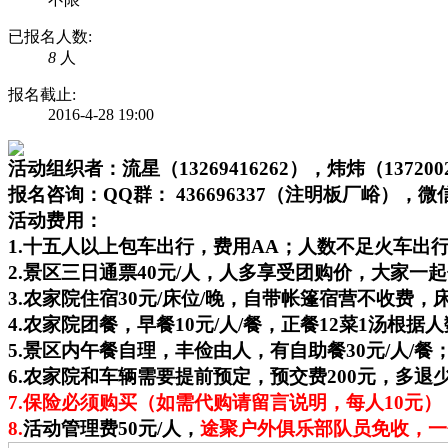
已报名人数:
8
人
报名截止:
2016-4-28 19:00
活动组织者：流星（13269416262），炜炜（1372002
报名咨询：QQ群： 436696337（注明板厂峪），微信：t
活动费用：
1.十五人以上包车出行，费用AA；人数不足火车出
2.景区三日通票40元/人，人多享受团购价，大家一起
3.农家院住宿30元/床位/晚，自带帐篷宿营不收费
4.农家院团餐，早餐10元/人/餐，正餐12菜1汤根据
5.景区内午餐自理，丰俭由人，有自助餐30元/人/餐
6.农家院和车辆需要提前预定，预交费200元，多退
7.保险必须购买（如需代购请留言说明，每人10元）
8.
活动管理费50元/人，
途聚户外俱乐部队员免收，一