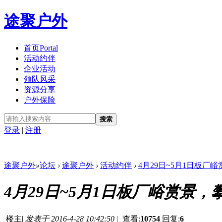
途聚户外
首页
Portal
活动约伴
企业活动
领队风采
资源分享
户外保险
搜索
登录
|
注册
途聚户外
»
论坛
›
途聚户外
›
活动约伴
›
4月29日~5月1日板厂峪
4月29日~5月1日板厂峪赏景
楼主
|
发表于 2016-4-28 10:42:50
|
查看:
10754
回复:
6