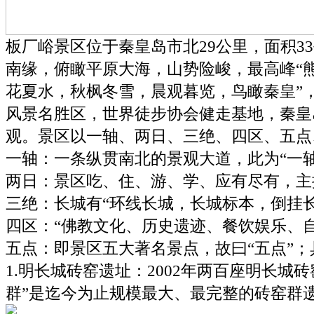
板厂峪景区位于秦皇岛市北29公里，面积3
南缘，俯瞰平原大海，山势险峻，最高峰“熊顶
花夏水，秋枫冬雪，晨观暮览，鸟瞰秦皇”
风景名胜区，世界徒步协会健走基地，秦皇
观。景区以一轴、两日、三绝、四区、五点
一轴：一条纵贯南北的景观大道，此为“一轴
两日：景区吃、住、游、学、应有尽有，主
三绝：长城有“环线长城，长城标本，倒挂长
四区：“佛教文化、历史遗迹、餐饮娱乐、自
五点：即景区五大著名景点，故曰“五点”；
1.明长城砖窑遗址：2002年两百座明长
群”是迄今为止规模最大、最完整的砖窑群