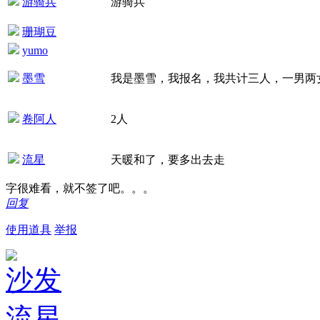
游骑兵
游骑兵
珊瑚豆
yumo
墨雪
我是墨雪，我报名，我共计三人，一男两
卷阿人
2人
流星
天暖和了，要多出去走
字很难看，就不签了吧。。。
回复
使用道具
举报
沙发
流星