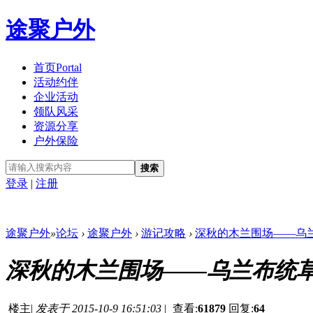
途聚户外
首页
Portal
活动约伴
企业活动
领队风采
资源分享
户外保险
搜索
登录
|
注册
途聚户外
»
论坛
›
途聚户外
›
游记攻略
›
深秋的木兰围场——乌
深秋的木兰围场——乌兰布统
楼主
|
发表于 2015-10-9 16:51:03
|
查看:
61879
回复:
64