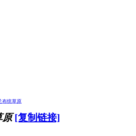
兰布统草原
草原
[复制链接]