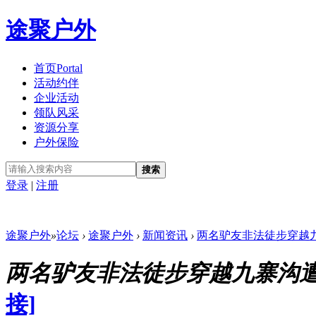
途聚户外
首页
Portal
活动约伴
企业活动
领队风采
资源分享
户外保险
搜索
登录
|
注册
途聚户外
»
论坛
›
途聚户外
›
新闻资讯
›
两名驴友非法徒步穿越九寨
两名驴友非法徒步穿越九寨沟遭
接]