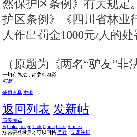
然保护区条例》有关规定
护区条例》《四川省林业
人作出罚金1000元/人的
（原题为《两名“驴友”非
一切有為法，如夢幻泡影……
回复
使用道具
举报
返回列表
发新帖
高级模式
B
Color
Image
Link
Quote
Code
Smilies
您需要登录后才可以回帖
登录
|
立即注册