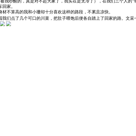
是被我吵醒的，真是对不起大家了，我实在是太冷了），在我们三个人的“
车回家。
身材不算高的我和小珊却十分喜欢这样的路段，不累且凉快。
果园我们点了几个可口的川菜，把肚子喂饱后便各自踏上了回家的路。文