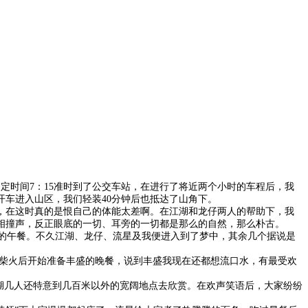
定时间7：15准时到了公交车站，在进行了将近两个小时的车程后，我
车进入山区，我们轻装40分钟后也抵达了山角下。
，在这时真的是恨自己的体能太差啊。在江湖和龙仔两人的帮助下，我
相撞声，反正眼底的一切、耳旁的一切都是那么的自然，那么朴古。
单的午餐。不久江湖、龙仔、流星及我便进入到了梦中，其余几个据说是
些柴火后开始准备丰盛的晚餐，说到丰盛我现在还都想流口水，有最受欢
湖几人还特意到几百米以外的宽阔地点去欣赏。在欢声笑语后，大家纷纷