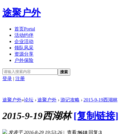
途聚户外
首页
Portal
活动约伴
企业活动
领队风采
资源分享
户外保险
搜索
登录
|
注册
途聚户外
»
论坛
›
途聚户外
›
游记攻略
›
2015-9-19西湖林
2015-9-19西湖林
[复制链接]
发表于 2016-8-29 19:53:26
|
查看:
9618
回复:
3