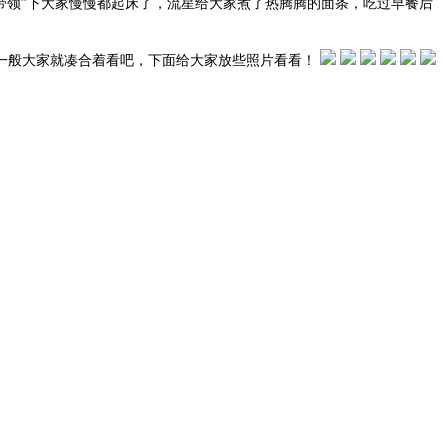
带领”下大家慢慢都起床了，流星给大家煮了热腾腾的面条，吃过早餐后
采一般大家就凑合着看吧，下面给大家放些照片看看！