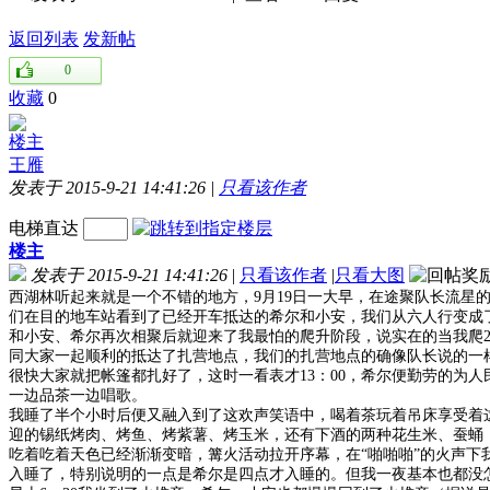
返回列表
发新帖
0
收藏
0
楼主
王雁
发表于 2015-9-21 14:41:26
|
只看该作者
电梯直达
楼主
发表于 2015-9-21 14:41:26
|
只看该作者
|
只看大图
西湖林听起来就是一个不错的地方，9月19日一大早，在途聚队长流星
们在目的地车站看到了已经开车抵达的希尔和小安，我们从六人行变成
和小安、希尔再次相聚后就迎来了我最怕的爬升阶段，说实在的当我爬
同大家一起顺利的抵达了扎营地点，我们的扎营地点的确像队长说的一
很快大家就把帐篷都扎好了，这时一看表才13：00，希尔便勤劳的为
一边品茶一边唱歌。
我睡了半个小时后便又融入到了这欢声笑语中，喝着茶玩着吊床享受着
迎的锡纸烤肉、烤鱼、烤紫薯、烤玉米，还有下酒的两种花生米、蚕蛹
吃着吃着天色已经渐渐变暗，篝火活动拉开序幕，在“啪啪啪”的火声
入睡了，特别说明的一点是希尔是四点才入睡的。但我一夜基本也都没