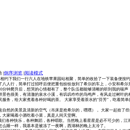
|
倒序浏览
|
阅读模式
的相约下我们一行六人在地铁苹果园站相聚，简单的收拾了一下装备便按约
了八人行，简单打过招呼后便把重包纷纷放到了希尔的车上，小安和希尔开
20分钟爬升后，想哭的心情都有了，整个队伍都能够清晰的听到我的喘声
样景色很美，有清澈的泉水小溪，有叽叽咋咋的鸟鸣声，有风走过树叶的
人民服务，给大家煮着各种好喝的茶。 大家享受着茶水的“芬芳”，吃着简
这自然的美景及清新的空气（吊床是抢希尔的，嘿嘿）， 大家一起拾了
，大家喝着小酒吃着小菜，真是人间天堂啊。
下我们各种快乐，各种舞蹈，各种唱歌。当然晚上看星星是必不可少的，江
怎么睡一样，我基本是被冻了一夜啊，西湖林的晚上太冷了。