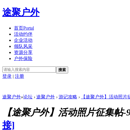
途聚户外
首页
Portal
活动约伴
企业活动
领队风采
资源分享
户外保险
搜索
登录
|
注册
途聚户外
»
论坛
›
途聚户外
›
游记攻略
›
【途聚户外】活动照片征集帖
【途聚户外】活动照片征集帖-9月
接]