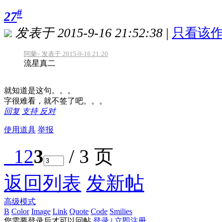
#
27
发表于 2015-9-16 21:52:38
|
只看该
阿蘭~ 发表于 2015-9-16 21:20
流星真二
就知道是这句。。。
字很难看，就不签了吧。。。
回复
支持
反对
使用道具
举报
1
2
3
/ 3 页
返回列表
发新帖
高级模式
B
Color
Image
Link
Quote
Code
Smilies
您需要登录后才可以回帖
登录
|
立即注册