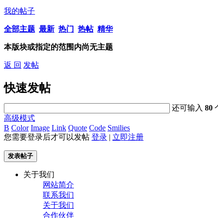
我的帖子
全部主题
最新
热门
热帖
精华
本版块或指定的范围内尚无主题
返 回
发帖
快速发帖
还可输入
80
高级模式
B
Color
Image
Link
Quote
Code
Smilies
您需要登录后才可以发帖
登录
|
立即注册
发表帖子
关于我们
网站简介
联系我们
关于我们
合作伙伴