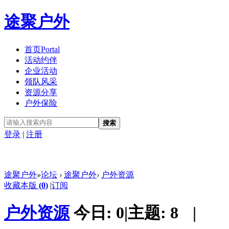
途聚户外
首页
Portal
活动约伴
企业活动
领队风采
资源分享
户外保险
搜索
登录
|
注册
途聚户外
»
论坛
›
途聚户外
›
户外资源
收藏本版
(
0
)
|
订阅
户外资源
今日:
0
|
主题:
8
|