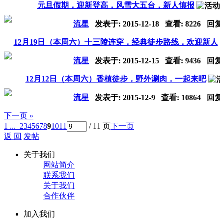
元旦假期，迎新登高，风雪大五台，新人慎报
流星
发表于:
2015-12-18
查看: 8226 回
12月19日（本周六）十三陵连穿，经典徒步路线，欢迎新人
流星
发表于:
2015-12-15
查看: 9436 回
12月12日（本周六）香植徒步，野外涮肉，一起来吧
流星
发表于:
2015-12-9
查看: 10864 回
下一页 »
1 ...
2
3
4
5
6
7
8
9
10
11
/ 11 页
下一页
返 回
发帖
关于我们
网站简介
联系我们
关于我们
合作伙伴
加入我们