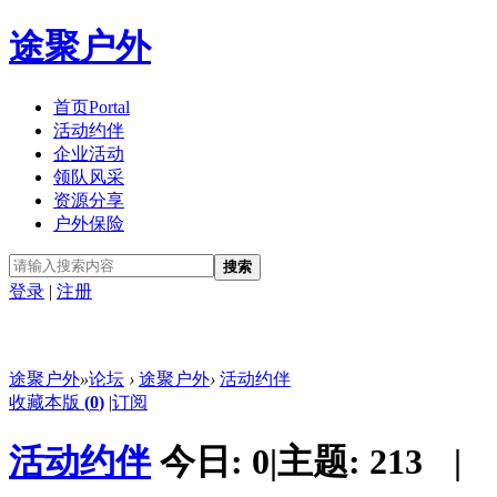
途聚户外
首页
Portal
活动约伴
企业活动
领队风采
资源分享
户外保险
搜索
登录
|
注册
途聚户外
»
论坛
›
途聚户外
›
活动约伴
收藏本版
(
0
)
|
订阅
活动约伴
今日:
0
|
主题:
213
|