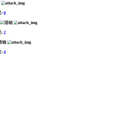
复:
0
复:
2
复:
4