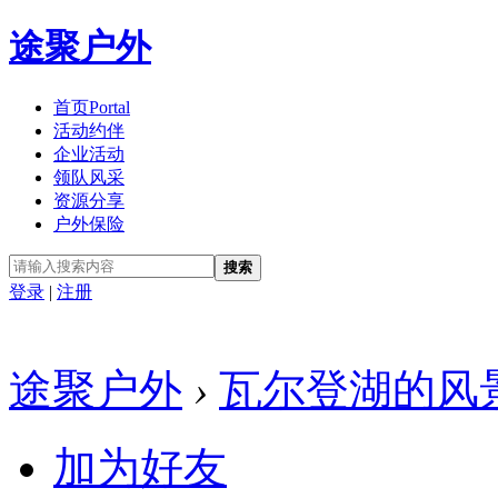
途聚户外
首页
Portal
活动约伴
企业活动
领队风采
资源分享
户外保险
搜索
登录
|
注册
途聚户外
›
瓦尔登湖的风
加为好友