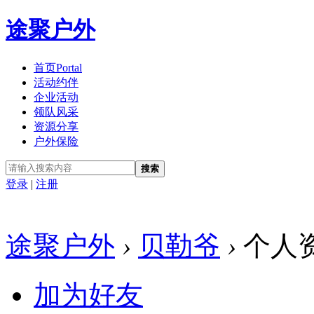
途聚户外
首页
Portal
活动约伴
企业活动
领队风采
资源分享
户外保险
搜索
登录
|
注册
途聚户外
›
贝勒爷
›
个人
加为好友